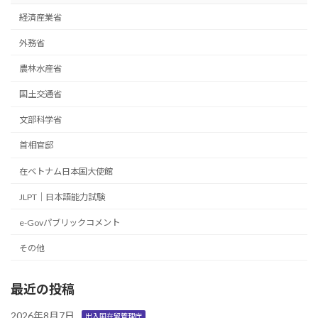
経済産業省
外務省
農林水産省
国土交通省
文部科学省
首相官邸
在ベトナム日本国大使館
JLPT｜日本語能力試験
e-Govパブリックコメント
その他
最近の投稿
2026年8月7日
出入国在留管理庁