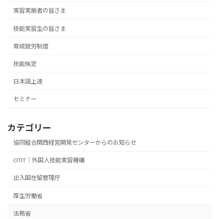
実習実施者の皆さま
技能実習生の皆さま
育成就労制度
技能検定
日本語上達
セミナー
カテゴリー
協同組合関西経営開発センターからのお知らせ
OTIT｜外国人技能実習機構
出入国在留管理庁
厚生労働省
法務省