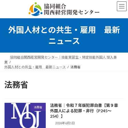
コ
ナ
ン
ビ
テ
ゲ
ン
ー
ツ
シ
外国人材との共生・雇用 最新
へ
ョ
ス
ン
ニュース
キ
に
ッ
移
プ
動
協同組合関西経営開発センター｜技能実習生・特定技能外国人 受入事
業
外国人材との共生・雇用 最新ニュース
法務省
法務省
法務省｜令和７年版犯罪白書【第９章
法務省
外国人による犯罪・非行（P245～
254）】
2026年6月1日